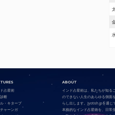
ATURES
ABOUT
ド占星術
インド占星術は、私たちが知る
診断
のできない人生のあらゆる側面
ル・キターブ
らし出します。Jyotish.jpを通じ
チャーンガ
本格的なインド占星術を、日常