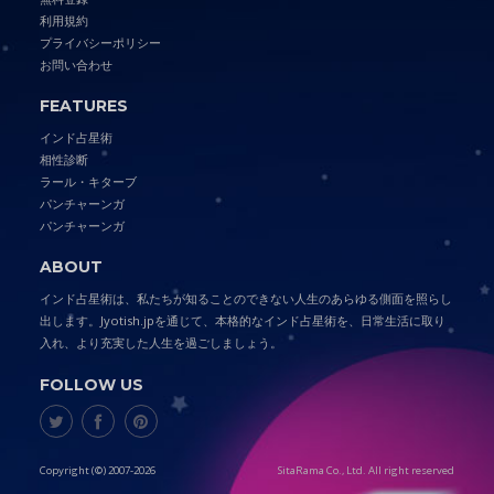
利用規約
プライバシーポリシー
お問い合わせ
FEATURES
インド占星術
相性診断
ラール・キターブ
パンチャーンガ
パンチャーンガ
ABOUT
インド占星術は、私たちが知ることのできない人生のあらゆる側面を照らし
出します。Jyotish.jpを通じて、本格的なインド占星術を、日常生活に取り
入れ、より充実した人生を過ごしましょう。
FOLLOW US
Copyright (©) 2007-2026
SitaRama Co., Ltd. All right reserved